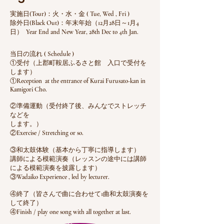
実施日(Tour)：火・水・金 ( Tue, Wed , Fri )
​除外日(Black Out)：年末年始（12月28日～1月4
日） Year End and New Year, 28th Dec to 4th Jan.
当日の流れ ( Schedule )
①受付（上郡町鞍居ふるさと館 入口で受付を
します）
①Reception at the entrance of Kurai Furusato-kan in
Kamigori Cho.
②準備運動（受付終了後、みんなでストレッチ
などを
します。）
②Exercise / Stretching or so.
③和太鼓体験（基本から丁寧に指導します）
講師による模範演奏（レッスンの途中には講師
による模範演奏を披露します）
③Wadaiko Experience , led by lecturer.
④終了（皆さんで曲に合わせて1曲和太鼓演奏を
して終了）
​④Finish / play one song with all together at last.