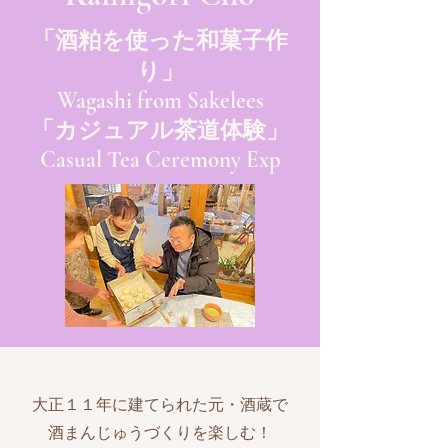
「酒粕を使った和菓子作
り」
Wagashi from Sakelees
「カジュアル茶道体験」
Casual Tea Ceremony Exp
大正１１年に建てられた元・酒蔵で
酒まんじゅうづくりを楽しむ！