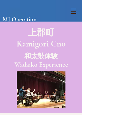
MJ Operation
MJ オペレーション
上郡町
Kamigori Cno
和太鼓体験
Wadaiko Experience