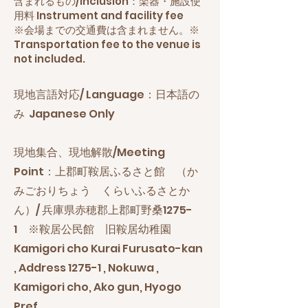
​含まれるもの/Inclusion：楽器・施設使
用料 Instrument and facility fee
※会場までの交通費は含まれません。※
Transportation fee to the venue is
not included.
現地言語対応/ Language：日本語の
み Japanese Only
現地集合、現地解散/Meeting
Point：上郡町鞍居ふるさと館 （か
みごおりちょう くらいふるさとか
ん）/ 兵庫県赤穂郡上郡町野桑1275-
1 ※鞍居公民館 旧鞍居幼稚園
Kamigori cho Kurai Furusato-kan
, Address 1275-1 , Nokuwa ,
Kamigori cho, Ako gun, Hyogo
Pref.