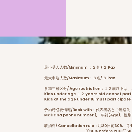
最小受入人数/Minimum ：２名 / ２ Pax
最大申込人数/Maximum：８名/ ８ Pax
参加年齢区分/ Age restriction：１２歳以
Kids under age １２ years old cannot part
Kids at the age under 18 must participate
予約時必要情報/Book with：代表者名とご連絡先（メー
Mail and phone number ), 年齢(Age)、性別
取消料/ Cancellation rule：①20日前30%
①30% before 20D ②50% before 