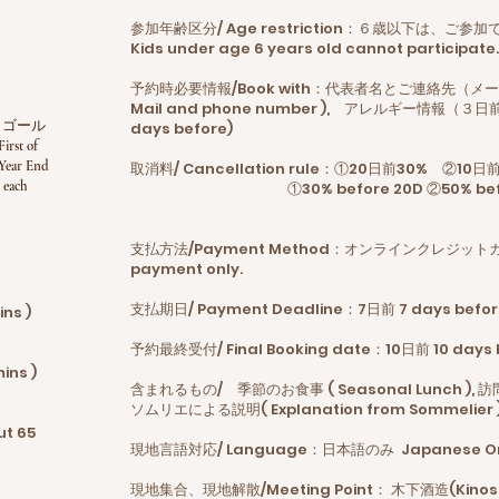
参加年齢区分/ Age restriction：６歳以下は、ご参
Kids under age 6 years old cannot participate
予約時必要情報/Book with：代表者名とご連絡先（メールと電
Mail and phone number ), アレルギー情報（３日前まで
n、ゴール
days before)
rst of
ar End
取消料/ Cancellation rule：①20日前30% ②10
each
①30% before 20D ②50% before 10D
支払方法/Payment Method：オンラインクレジットカード
payment only.
分）
支払期日/ Payment Deadline：7日前 7 days befor
ns )
予約最終受付/ Final Booking date：10日前 10 days 
ins )
含まれるもの/ 季節のお食事 ( Seasonal Lunch ), 訪
ソムリエによる説明( Explanation from Sommelier 
ut 65
現地言語対応/ Language：日本語のみ Japanese On
現地集合、現地解散/Meeting Point： 木下酒造(Kinos