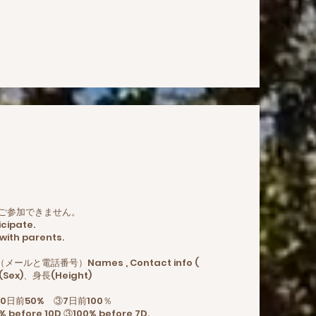
下は、ご参加できません。
icipate.
 with parents.
ルと電話番号）Names , Contact info (
(Sex)、身長(Height)
 ②10日前50% ③7日前100％
10D ③100% before 7D.