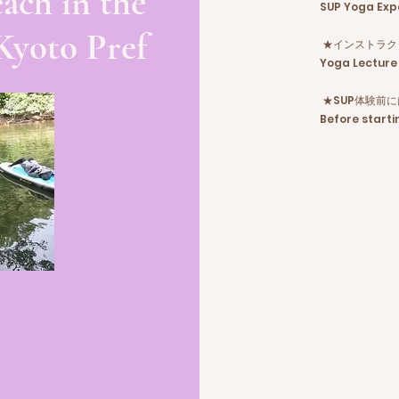
ach in the
SUP Yoga Exp
Kyoto Pref
★インストラク
Yoga Lecture 
★SUP体験前
Before starti