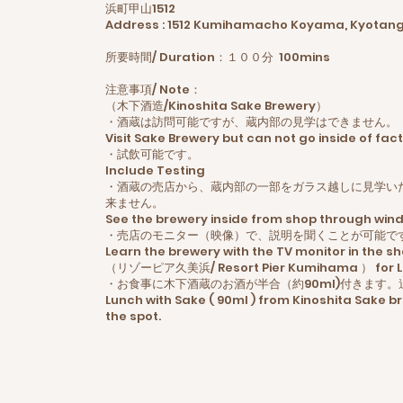
浜町甲山1512
Address : 1512 Kumihamacho Koyama, Kyotang
所要時間/ Duration：１００分 100mins
注意事項/ Note：
（木下酒造/Kinoshita Sake Brewery）
・酒蔵は訪問可能ですが、蔵内部の見学はできません。
Visit Sake Brewery but can not go inside of fact
・試飲可能です。
Include Testing
・酒蔵の売店から、蔵内部の一部をガラス越しに見学い
来ません。
See the brewery inside from shop through win
・売店のモニター（映像）で、説明を聞くことが可能で
Learn the brewery with the TV monitor in the sh
（リゾーピア久美浜/ Resort Pier Kumihama ） for 
・お食事に木下酒蔵のお酒が半合（約90ml)付きます
Lunch with Sake ( 90ml ) from Kinoshita Sake br
the spot.