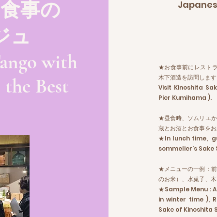
と食事の
Japanes
ジュ
Tango with
★お食事前にレストラ
木下酒造を訪問します
 the Best
Visit Kinoshita S
Pier Kumihama ).
.
★昼食時、ソムリエか
蔵とお酒とお食事をお
★In lunch time, g
sommelier's Sake St
★メニューの一例：前
のお米）、水菓子、木
★Sample Menu : Ap
in winter time ), 
Sake of Kinoshita