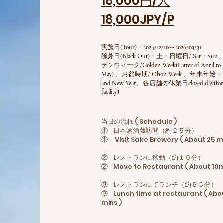
18,000円/人
18,000JPY/P
実施日(Tour)：2024/12/10～2026/03/31
除外日(Black Out)：土・日曜日/ Sat・Su
デンウィーク/Golden Week(Latter of April to Fi
May) 、お盆時期/ Obon Week 、年末年始・Ye
and New Year、各店舗の休業日closed day(for 
facility)
当日の流れ ( Schedule )
① 日本酒酒蔵訪問（約２５
① Visit Sake Brewery ( About 25 mi
② レストランに移動（約１０分）
② Move to Restaurant ( About 10m
③ レストランにてランチ（約６５分）
③ Lunch time at restaurant ( Abo
mins )