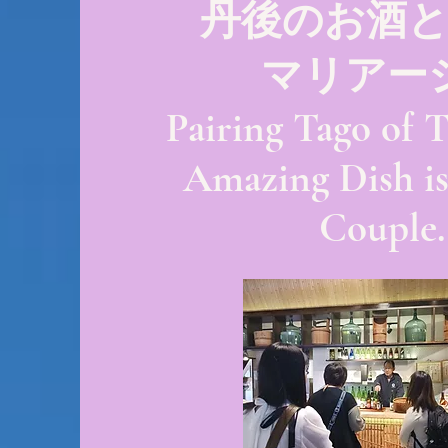
丹後のお酒
マリアー
Pairing Tago of 
Amazing Dish is
Couple