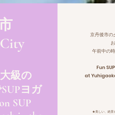
市
京丹後市の
City
午前中の
Fun SUP
最大級の
at Yuhigaoka
SUPヨガ
 on SUP
★美しい、絶景