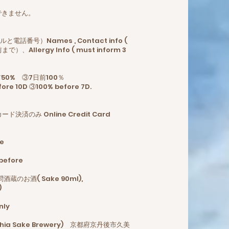
加できません。
.
話番号）Names , Contact info (
）、Allergy Info ( must inform 3
日前50% ③7日前100％
 ③100% before 7D.
決済のみ Online Credit Card
e
before
問酒蔵のお酒( Sake 90ml),
)
ly
hia Sake Brewery) 京都府京丹後市久美