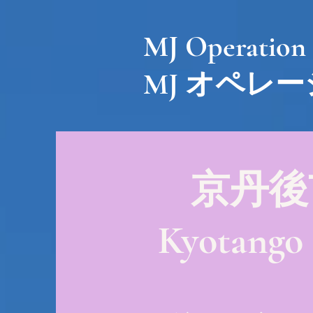
MJ Operation
MJ オペレ
京丹後
Kyotango 