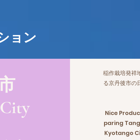
ーション
稲作栽培発祥
市
る京丹後市の
City
Nice Produc
paring Tang
Kyotango Cit