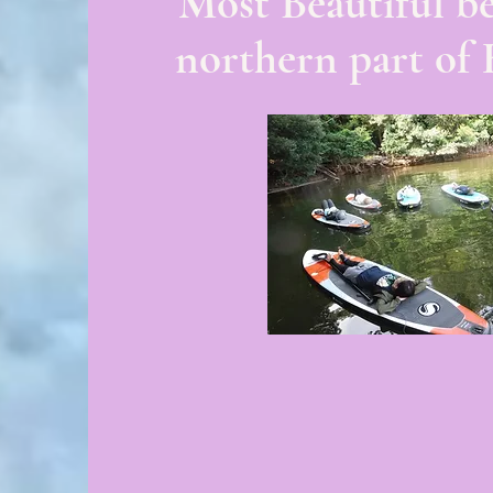
Most Beautiful be
northern part of 