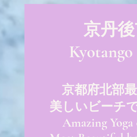
京丹後
Kyotango 
京都府北部
美しいビーチで
Amazing Yoga