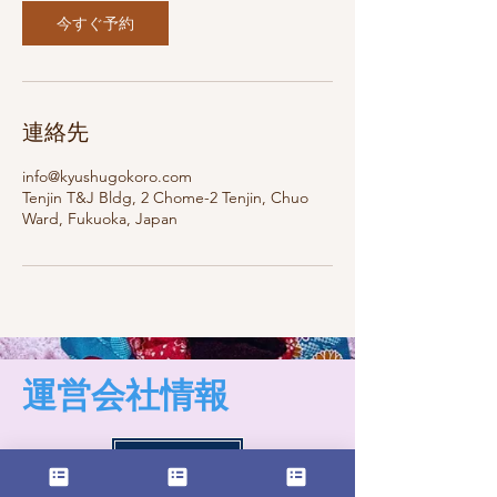
今すぐ予約
連絡先
info@kyushugokoro.com
Tenjin T&J Bldg, 2 Chome-2 Tenjin, Chuo
Ward, Fukuoka, Japan
​運営会社情報
Home