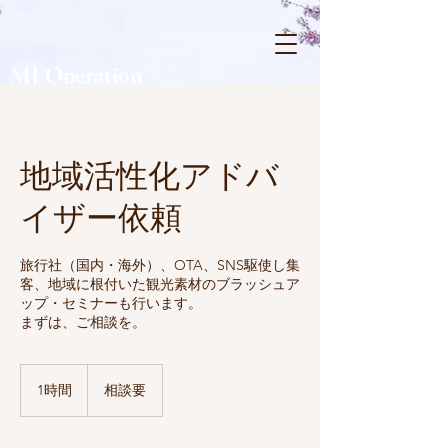
MJ Operation
MJ オペレーション
地域活性化アドバ
イザー依頼
旅行社（国内・海外）、OTA、SNS駆使し集
客、地域に根付いた観光素材のブラッシュア
ップ・セミナーも行います。
まずは、ご相談を。
1時間
1
相談要
時